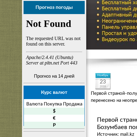
Прогноз погоды
Прогноз на 14 дней
Ноябрь
23
2018
Курс валют
Первой страной-полу
перенесено на неопр
Валюта
Покупка
Продажа
$
€
Первой стран
P
Бозумбаев по
Источник: mail.kz