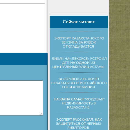
Сейчас читают
ЭКСПОРТ КАЗАХСТАНСКОГО
БЕНЗИНА ЗА РУБЕЖ
ОТКЛАДЫВАЕТСЯ
ЛИХАЧ НА «ЛЕКСУСЕ» УСТРОИЛ
ДТП НА ОДНОЙ ИЗ
ЦЕНТРАЛЬНЫХ УЛИЦ АСТАНЫ
BLOOMBERG: ЕС ХОЧЕТ
ОТКАЗАТЬСЯ ОТ РОССИЙСКОГО
СПГ И АЛЮМИНИЯ
НАЗВАНА САМАЯ "ХОДОВАЯ"
НЕДВИЖИМОСТЬ В
КАЗАХСТАНЕ
ЭКСПЕРТ РАССКАЗАЛ, КАК
ЗАЩИТИТЬСЯ ОТ ЧЕРНЫХ
РИЭЛТОРОВ