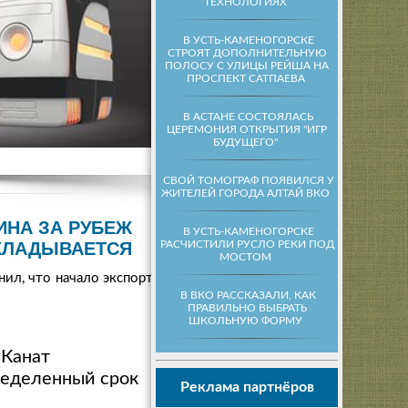
ТЕХНОЛОГИЯХ
В УСТЬ-КАМЕНОГОРСКЕ
СТРОЯТ ДОПОЛНИТЕЛЬНУЮ
ПОЛОСУ С УЛИЦЫ РЕЙША НА
ПРОСПЕКТ САТПАЕВА
В АСТАНЕ СОСТОЯЛАСЬ
ЦЕРЕМОНИЯ ОТКРЫТИЯ "ИГР
БУДУЩЕГО"
СВОЙ ТОМОГРАФ ПОЯВИЛСЯ У
ЖИТЕЛЕЙ ГОРОДА АЛТАЙ ВКО
ИНА ЗА РУБЕЖ
В УСТЬ-КАМЕНОГОРСКЕ
РАСЧИСТИЛИ РУСЛО РЕКИ ПОД
КЛАДЫВАЕТСЯ
МОСТОМ
ил, что начало экспорта
В ВКО РАССКАЗАЛИ, КАК
ПРАВИЛЬНО ВЫБРАТЬ
ШКОЛЬНУЮ ФОРМУ
 Канат
ределенный срок
Реклама партнёров