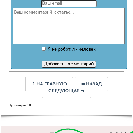
Я не робот, я - человек!
⇑
НА ГЛАВНУЮ
⇐
НАЗАД
СЛЕДУЮЩАЯ
⇒
Просмотров 10