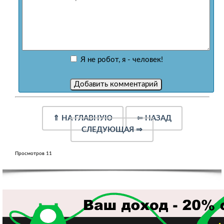
Я не робот, я - человек!
⇑
НА ГЛАВНУЮ
⇐
НАЗАД
СЛЕДУЮЩАЯ
⇒
Просмотров 11