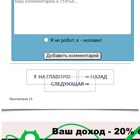
Я не робот, я - человек!
⇑
НА ГЛАВНУЮ
⇐
НАЗАД
СЛЕДУЮЩАЯ
⇒
Просмотров 15