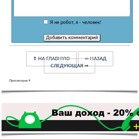
Я не робот, я - человек!
⇑
НА ГЛАВНУЮ
⇐
НАЗАД
СЛЕДУЮЩАЯ
⇒
Просмотров 9