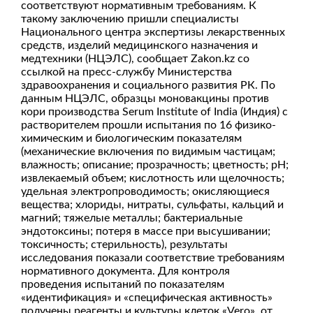
соответствуют нормативным требованиям. К
такому заключению пришли специалисты
Национального центра экспертизы лекарственных
средств, изделий медицинского назначения и
медтехники (НЦЭЛС), сообщает Zakon.kz со
ссылкой на пресс-службу Министерства
здравоохранения и социального развития РК. По
данным НЦЭЛС, образцы моновакцины против
кори производства Serum Institute of India (Индия) с
растворителем прошли испытания по 16 физико-
химическим и биологическим показателям
(механические включения по видимым частицам;
влажность; описание; прозрачность; цветность; рН;
извлекаемый объем; кислотность или щелочность;
удельная электропроводимость; окисляющиеся
вещества; хлориды, нитраты, сульфаты, кальций и
магний; тяжелые металлы; бактериальные
эндотоксины; потеря в массе при высушивании;
токсичность; стерильность), результаты
исследования показали соответствие требованиям
нормативного документа. Для контроля
проведения испытаний по показателям
«идентификация» и «специфическая активность»
получены реагенты и культуры клеток «Vero», от