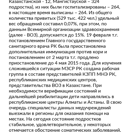
Казахстанской - 12, Мангистауской – 324
подростка), из них были госпитализированы – 264,
в настоящее время выписаны – 264. Из общего
количества привитых (529 тыс. 422 чел.) удельный
вес обращений составил 0,07%, при этом, по
данным Всемирной организации здравоохранения
(далее - ВОЗ), допускается до 15%. 19 февраля т.г.
постановлением Главного государственного
санитарного врача РК была приостановлена
дополнительная иммунизация против кори и
постановлением от 2 марта т.г. продлено
приостановление до 4 мая 2015 года. Для изучения
сложившейся ситуации МЗСР РК создана рабочая
группа в составе представителей КЗПП МНЭ РК,
республиканских медицинских центров,
представительства ВОЗ в Казахстане. При
необходимости верификации состояний и
дальнейшей реабилитации дети направлялись в
республиканские центры Алматы и Астаны. В свою
очередь специалисты данных медучреждений
выезжали в регионы для оказания помощи на
местах. На сегодня состояние подростков
стабильное, удовлетворительное, у некоторых
отмечается обострение соматических заболеваний,