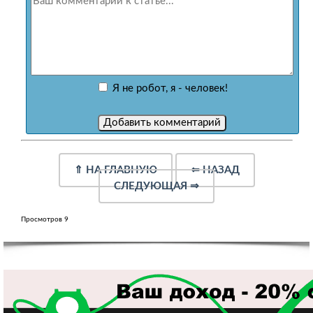
Я не робот, я - человек!
⇑
НА ГЛАВНУЮ
⇐
НАЗАД
СЛЕДУЮЩАЯ
⇒
Просмотров 9