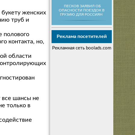
ПЕСКОВ ЗАЯВИЛ ОБ
ОПАСНОСТИ ПОЕЗДОК В
у букету женских
ГРУЗИЮ ДЛЯ РОССИЯН
нию труб и
е полового
Реклама посетителей
о контакта, но,
Рекламная сеть boolads.com
ной области
 контролирующих
агностирован
 все шансы не
е только в
 содействие