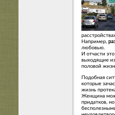
расстройствах
Например,
ра
любовью.
И отчасти это
выходящие из 
половой жизн
Подобная сит
которые зача
жизнь протека
Женщина мо
придатков, но
бесполезными
неудовлетвор