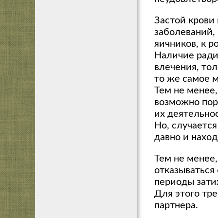
Застой крови 
заболеваний,
яичников, к 
Наличие ради
влечения, то
то же самое 
Тем не менее
возможно пор
их деятельнос
Но, случается
давно и наход
Тем не менее
отказываться
периоды затих
Для этого тр
партнера.