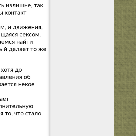
ь излишне, так
ы контакт
тм, и движения,
ющаяся сексом.
аемся найти
рый делает то же
 хотя до
авления об
вается некое
вает
олнительную
я то, что стало