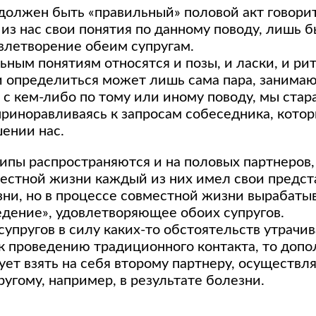
 должен быть «правильный» половой акт говорит
 из нас свои понятия по данному поводу, лишь б
влетворение обеим супругам.
ным понятиям относятся и позы, и ласки, и ри
ми определиться может лишь сама пара, занима
 с кем-либо по тому или иному поводу, мы стар
приноравливаясь к запросам собеседника, кото
шении нас.
ипы распространяются и на половых партнеров,
естной жизни каждый из них имел свои предст
ни, но в процессе совместной жизни вырабаты
едение», удовлетворяющее обоих супругов.
супругов в силу каких-то обстоятельств утрачи
к проведению традиционного контакта, то доп
ует взять на себя второму партнеру, осуществля
ругому, например, в результате болезни.