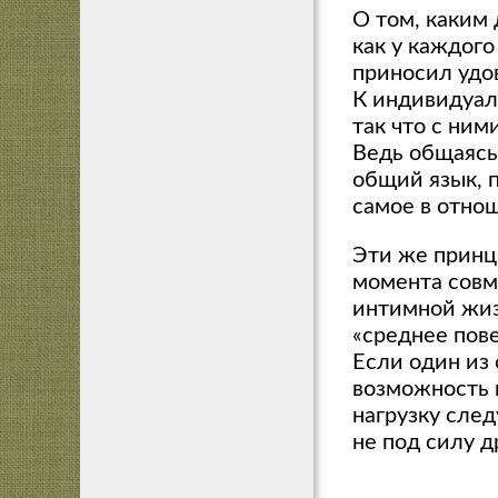
О том, каким
как у каждого
приносил удо
К индивидуаль
так что с ни
Ведь общаясь
общий язык, 
самое в отно
Эти же принц
момента совм
интимной жиз
«среднее пов
Если один из 
возможность 
нагрузку след
не под силу д