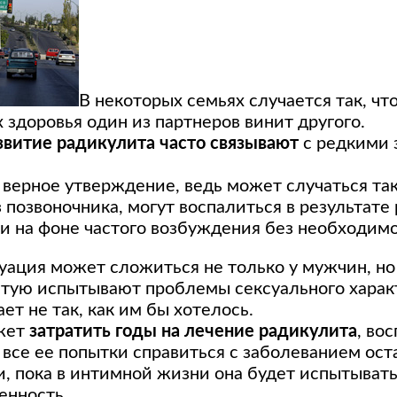
В некоторых семьях случается так, чт
 здоровья один из партнеров винит другого.
звитие радикулита часто связывают
с редкими 
 верное утверждение, ведь может случаться так
позвоночника, могут воспалиться в результате
и на фоне частого возбуждения без необходимо
уация может сложиться не только у мужчин, но
стую испытывают проблемы сексуального характ
ет не так, как им бы хотелось.
жет
затратить годы на лечение радикулита
, во
 все ее попытки справиться с заболеванием ост
, пока в интимной жизни она будет испытыват
енность.