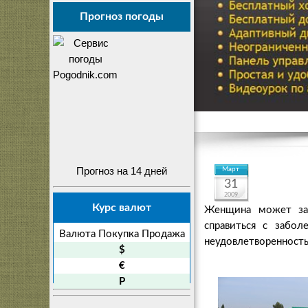
Прогноз погоды
Прогноз на 14 дней
Март
31
2009
Курс валют
Женщина может зат
справиться с забо
Валюта
Покупка
Продажа
неудовлетворенность
$
€
P