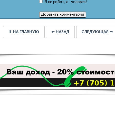
Я не робот, я - человек!
⇑
НА ГЛАВНУЮ
⇐
НАЗАД
СЛЕДУЮЩАЯ
⇒