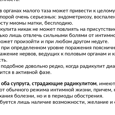
в органах малого таза может привести к целом
 порой очень серьезных: эндометриозу, воспале
росту миомы матки, бесплодию.
кулита никак не может повлиять на присутстви
лько лишь отвлечь сильными болями от интимног
может произойти и при любом другом недуге.
, при определенном уровне поражения пояснич
ажение нервов, ведущих к половым органам и
ть.
 подобное довольно редко, когда радикулит ди
ится в активной фазе.
,
оба супруга, страдающие радикулитом
, имеют
 от обычного режима интимной жизни, причем, н
ания болезни, но и в периоды обострения.
ебуется лишь наличие возможности, желание и