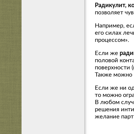
Радикулит, к
позволяет чу
Например, ес
его силах ле
процессом».
Если же
ради
половой конт
поверхности (
Также можно 
Если же ни о
то можно огр
В любом случ
решения инти
желание парт