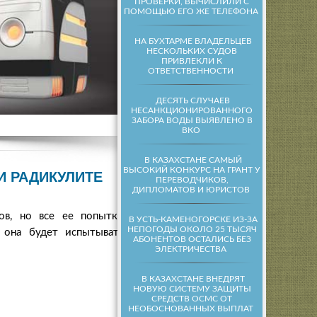
ПРОВЕРКИ, ВЫЧИСЛИЛИ С
ПОМОЩЬЮ ЕГО ЖЕ ТЕЛЕФОНА
НА БУХТАРМЕ ВЛАДЕЛЬЦЕВ
НЕСКОЛЬКИХ СУДОВ
ПРИВЛЕКЛИ К
ОТВЕТСТВЕННОСТИ
ДЕСЯТЬ СЛУЧАЕВ
НЕСАНКЦИОНИРОВАННОГО
ЗАБОРА ВОДЫ ВЫЯВЛЕНО В
ВКО
В КАЗАХСТАНЕ САМЫЙ
ВЫСОКИЙ КОНКУРС НА ГРАНТ У
И РАДИКУЛИТЕ
ПЕРЕВОДЧИКОВ,
ДИПЛОМАТОВ И ЮРИСТОВ
ов, но все ее попытки
В УСТЬ-КАМЕНОГОРСКЕ ИЗ-ЗА
НЕПОГОДЫ ОКОЛО 25 ТЫСЯЧ
 она будет испытывать
АБОНЕНТОВ ОСТАЛИСЬ БЕЗ
ЭЛЕКТРИЧЕСТВА
В КАЗАХСТАНЕ ВНЕДРЯТ
НОВУЮ СИСТЕМУ ЗАЩИТЫ
СРЕДСТВ ОСМС ОТ
НЕОБОСНОВАННЫХ ВЫПЛАТ