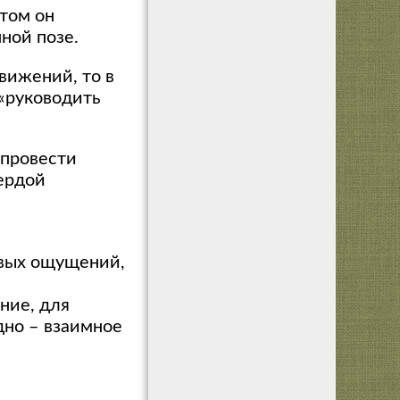
этом он
ной позе.
вижений, то в
 «руководить
 провести
вердой
евых ощущений,
ние, для
дно – взаимное