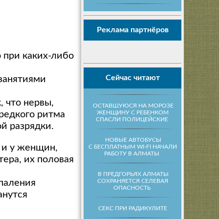
Реклама партнёров
о при каких-либо
Сейчас читают
занятиями
, что нервы,
ОСТАВШУЮСЯ НА МОРОЗЕ
ЖЕНЩИНУ С РЕБЕНКОМ
 редкого ритма
СПАСЛИ ПОЛИЦЕЙСКИЕ
й разрядки.
НОВЫЕ АВТОБУСЫ
 и у женщин,
С БЕСПЛАТНЫМ WI-FI НАЧАЛИ
РАБОТУ В АЛМАТЫ
ера, их половая
В ПРЕДГОРЬЯХ АЛМАТЫ
СОХРАНЯЕТСЯ СЕЛЕВАЯ
спаления
ОПАСНОСТЬ
анутся
ь
СЕКС ПРИ РАДИКУЛИТЕ