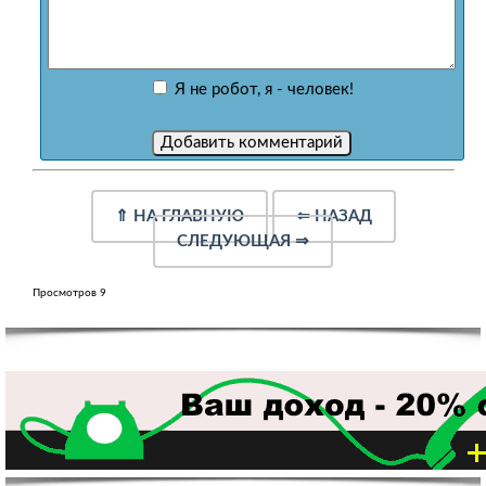
Я не робот, я - человек!
⇑
НА ГЛАВНУЮ
⇐
НАЗАД
СЛЕДУЮЩАЯ
⇒
Просмотров 9